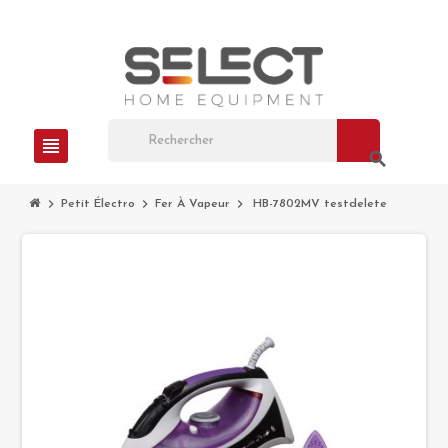
view_headline
search
chevron_right
chevron_right
chevron_right
Petit Électro
Fer À Vapeur
HB-7802MV testdelete