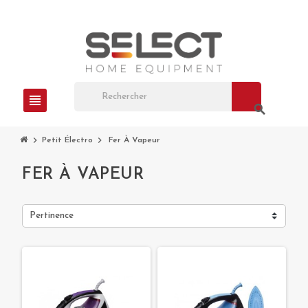
view_headline
search
chevron_right
chevron_right
Petit Électro
Fer À Vapeur
FER À VAPEUR
Pertinence