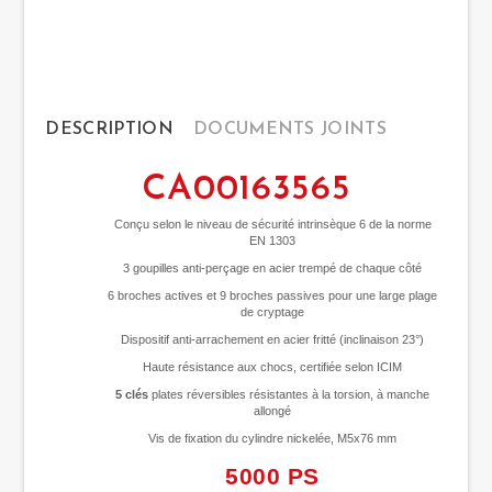
DESCRIPTION
DOCUMENTS JOINTS
CA00163565
Conçu selon le niveau de sécurité intrinsèque 6 de la norme
EN 1303
3 goupilles anti-perçage en acier trempé de chaque côté
6 broches actives et 9 broches passives pour une large plage
de cryptage
Dispositif anti-arrachement en acier fritté (inclinaison 23°)
Haute résistance aux chocs, certifiée selon ICIM
5 clés
plates réversibles résistantes à la torsion, à manche
allongé
Vis de fixation du cylindre nickelée, M5x76 mm
5000 PS