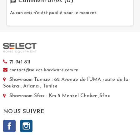
Commentaires
(0)
chat
Aucun avis n'a été publié pour le moment.
71 941 811
contact@select-hardware.com.tn
Showroom Tunisie
: 62 Avenue de l'UMA route de la
Soukra , Ariana , Tunise
Showroom Sfax
: Km 5 Menzel Chaker ,Sfax
NOUS SUIVRE
Facebook
Instagram