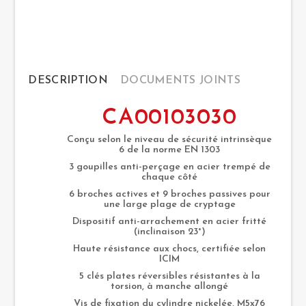
DESCRIPTION
DOCUMENTS JOINTS
CA00103030
Conçu selon le niveau de sécurité intrinsèque
6 de la norme EN 1303
3 goupilles anti-perçage en acier trempé de
chaque côté
6 broches actives et 9 broches passives pour
une large plage de cryptage
Dispositif anti-arrachement en acier fritté
(inclinaison 23°)
Haute résistance aux chocs, certifiée selon
ICIM
5 clés
plates réversibles résistantes à la
torsion, à manche allongé
Vis de fixation du cylindre nickelée, M5x76