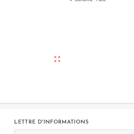
Garantie : 1 ans
zoom_out_map
LETTRE D'INFORMATIONS