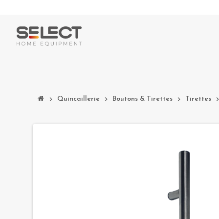
chevron_right
Quincaillerie
chevron_right
Boutons & Tirettes
chevron_right
Tirettes
chevron_