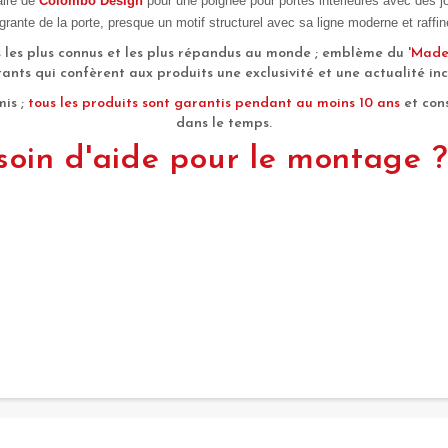
aire de
Colombo Design
pour une poignée pour portes intérieures avec des jo
égrante de la porte, presque un motif structurel avec sa ligne moderne et raffi
 les plus connus et les plus répandus au monde ; emblème du '
Made 
tants qui confèrent aux produits une exclusivité et une actualité i
is ;
tous les produits sont garantis pendant au moins 10 ans
et cons
dans le temps.
oin d'aide pour le montage ? 