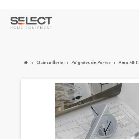
chevron_right
Quincaillerie
chevron_right
Poignées de Portes
chevron_right
Ama MF11