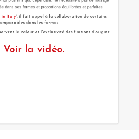
ints plus fins qui, cependant, ne nécessitent pas de fraisage
née dans ses formes et proportions équilibrées et parfaites
in Italy
', il fait appel à la collaboration de certains
ncomparables dans les formes.
ervent la valeur et l'exclusivité des finitions d'origine
Voir la vidéo.