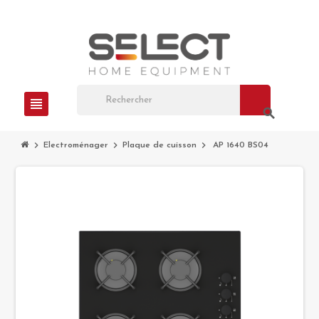
view_headline
search
chevron_right
chevron_right
chevron_right
Electroménager
Plaque de cuisson
AP 1640 BS04