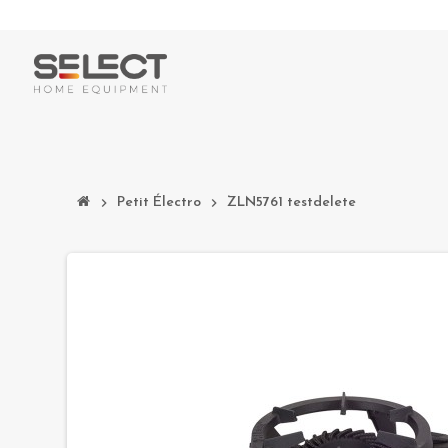
chevron_right
Petit Électro
chevron_right
ZLN5761 testdelete