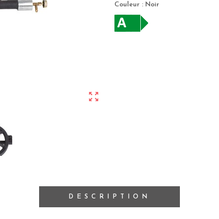
Couleur : Noir
zoom_out_map
DESCRIPTION