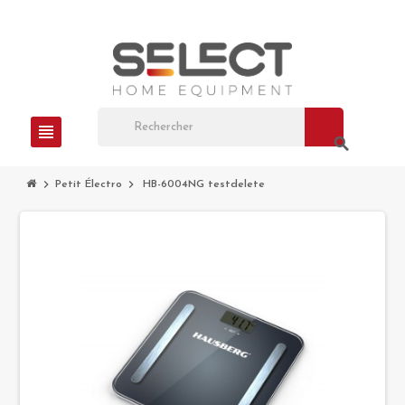
view_headline
search
chevron_right
chevron_right
Petit Électro
HB-6004NG testdelete