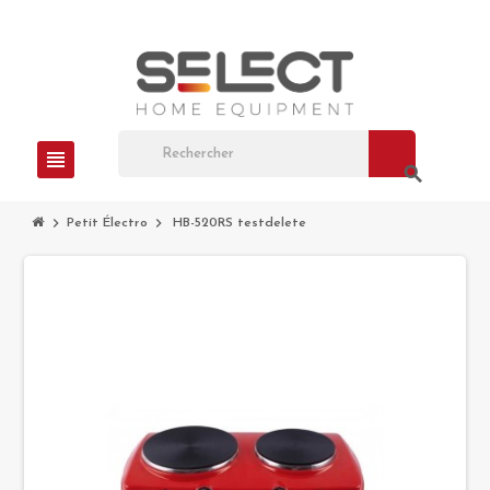
view_headline
search
chevron_right
chevron_right
Petit Électro
HB-520RS testdelete