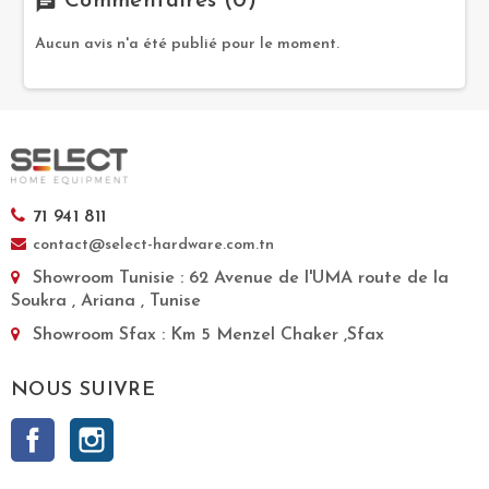
Commentaires
(0)
chat
Aucun avis n'a été publié pour le moment.
71 941 811
contact@select-hardware.com.tn
Showroom Tunisie
: 62 Avenue de l'UMA route de la
Soukra , Ariana , Tunise
Showroom Sfax
: Km 5 Menzel Chaker ,Sfax
NOUS SUIVRE
Facebook
Instagram