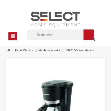
view_headline
search
chevron_right
chevron_right
chevron_right
Petit Électro
Machine à café
HB-3700 testdelete