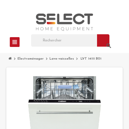
view_headline
search
chevron_right
chevron_right
chevron_right
Electroménager
Lave-vaisselles
LVT 14111 B01