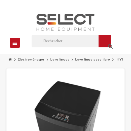
view_headline
search
chevron_right
chevron_right
chevron_right
chevron_right
Electroménager
Lave linges
Lave linge pose libre
HYN-TL1