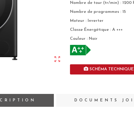
Nombre de tour (tr/min) : 1200
Nombre de programmes : 15
Moteur : Inverter
Classe Énergétique : A +++
Couleur : Noir
zoom_out_map
SCHÉMA TECHNIQUE
CRIPTION
DOCUMENTS JO