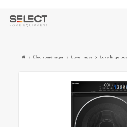
chevron_right
Electroménager
chevron_right
Lave linges
chevron_right
Lave linge pos