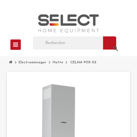
view_headline
search
chevron_right
chevron_right
chevron_right
Electroménager
Hotte
CELNA 90X 02