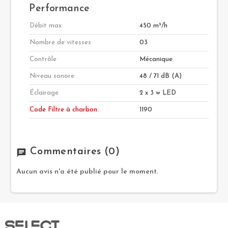
Performance
Débit max
450 m³/h
Nombre de vitesses
03
Contrôle
Mécanique
Niveau sonore
48 / 71 dB (A)
Éclairage
2 x 3 w LED
Code Filtre à charbon
1190
Commentaires
(0)
chat
Aucun avis n'a été publié pour le moment.