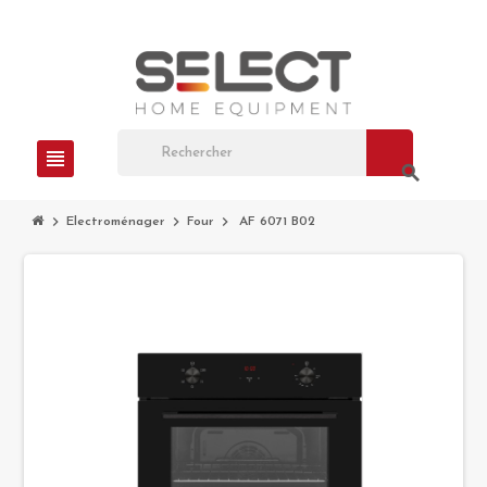
view_headline
search
chevron_right
chevron_right
chevron_right
Electroménager
Four
AF 6071 B02