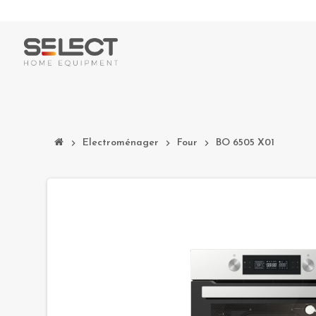
chevron_right
Electroménager
chevron_right
Four
chevron_right
BO 6505 X01