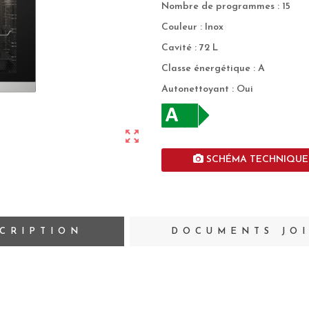
Nombre de programmes : 15
Couleur : Inox
Cavité : 72 L
Classe énergétique : A
Autonettoyant : Oui
zoom_out_map
SCHÉMA TECHNIQUE
CRIPTION
DOCUMENTS JO