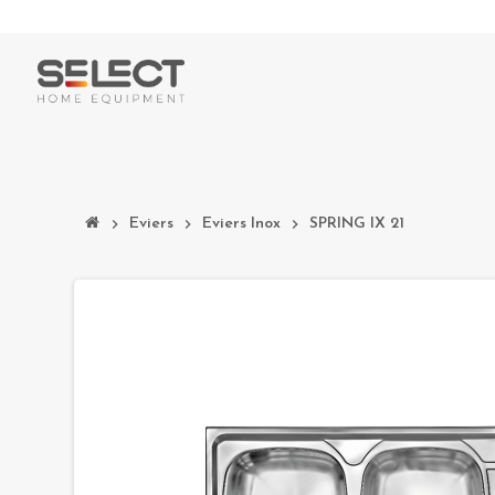
chevron_right
Eviers
chevron_right
Eviers Inox
chevron_right
SPRING IX 21