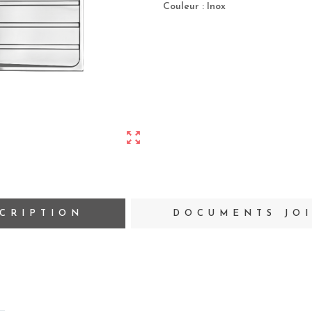
Couleur : Inox
zoom_out_map
CRIPTION
DOCUMENTS JO