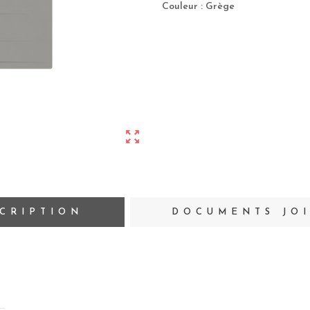
Couleur : Grège
zoom_out_map
CRIPTION
DOCUMENTS JO