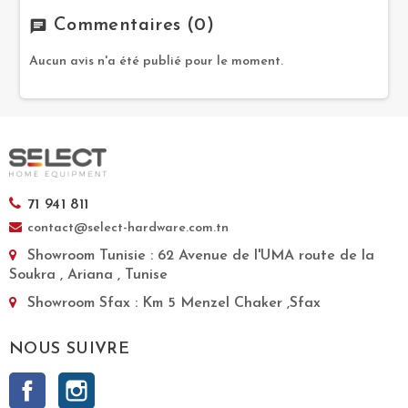
Commentaires
(0)
chat
Aucun avis n'a été publié pour le moment.
71 941 811
contact@select-hardware.com.tn
Showroom Tunisie
: 62 Avenue de l'UMA route de la
Soukra , Ariana , Tunise
Showroom Sfax
: Km 5 Menzel Chaker ,Sfax
NOUS SUIVRE
Facebook
Instagram