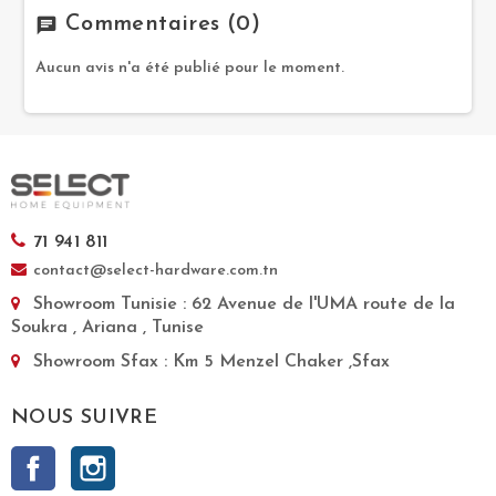
Commentaires
(0)
chat
Aucun avis n'a été publié pour le moment.
71 941 811
contact@select-hardware.com.tn
Showroom Tunisie
: 62 Avenue de l'UMA route de la
Soukra , Ariana , Tunise
Showroom Sfax
: Km 5 Menzel Chaker ,Sfax
NOUS SUIVRE
Facebook
Instagram