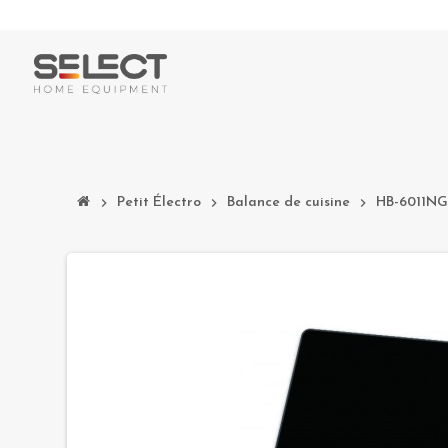
chevron_right
Petit Électro
chevron_right
Balance de cuisine
chevron_right
HB-6011NG