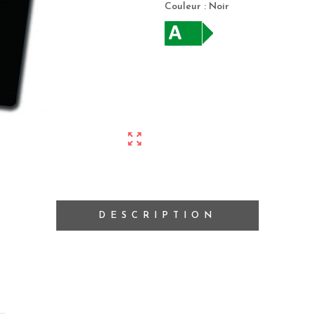
Couleur : Noir
zoom_out_map
DESCRIPTION