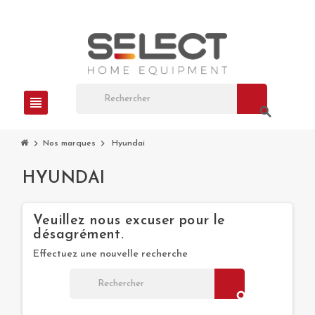
view_headline
search
chevron_right
chevron_right
Nos marques
Hyundai
HYUNDAI
Veuillez nous excuser pour le
désagrément.
Effectuez une nouvelle recherche
search